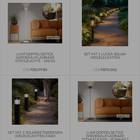
LUMÌ DOPPELSEITIGE
SET MIT 2 LUCEA SOLAR-
WIEDERAUFLADBARE
WEGELEUCHTEN
STEHLEUCHTE - WEISS
COD
P201UTP305
COD
P207ILO021
SET MIT 3 SOLARBETRIEBENEN
LUMÌ DOPPELSEITIGE
WEGELEUCHTEN FARO
WIEDERAUFLADBARE
STEHLEUCHTE - SCHWARZ