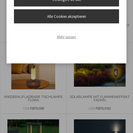
Alle Cookies akzeptieren
SOLARLAMPE SOLARIS
SOLARLAMPE MIT FLAMMENEFFEKT
FACKEL
Mehr wissen
COD
P207ILO103
COD
P207ILO100
WIEDERAUFLADBARE TISCHLAMPE
SOLARLAMPE MIT FLAMMENEFFEKT
FLORA
FACKEL
COD
P207ILI550
COD
P207ILO101