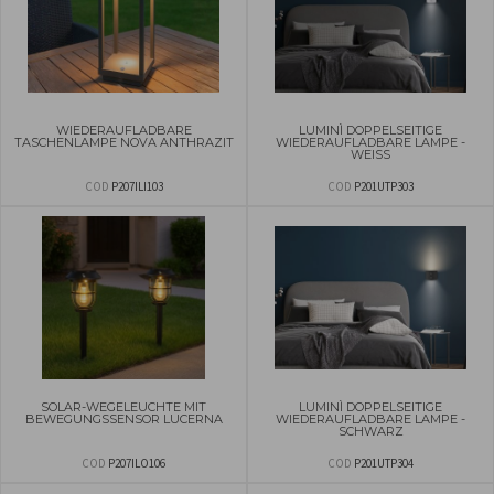
WIEDERAUFLADBARE
LUMINÌ DOPPELSEITIGE
TASCHENLAMPE NOVA ANTHRAZIT
WIEDERAUFLADBARE LAMPE -
WEISS
COD
P207ILI103
COD
P201UTP303
SOLAR-WEGELEUCHTE MIT
LUMINÌ DOPPELSEITIGE
BEWEGUNGSSENSOR LUCERNA
WIEDERAUFLADBARE LAMPE -
SCHWARZ
COD
P207ILO106
COD
P201UTP304