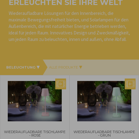
ERLEUCHTEN SIE IHRE WELT
Wiederaufladbare Lösungen für den Innenbereich, die
maximale Bewegungsfreiheit bieten, und Solarlampen für den
Außenbereich, die mit natürlicher Energie betrieben werden,
ideal für jeden Raum. Innovatives Design und Zweckmäßigkeit,
um jeden Raum zu beleuchten, innen und außen, ohne Abfall.
BELEUCHTUNG
ALLE PRODUKTE
WIEDERAUFLADBARE TISCHLAMPE
WIEDERAUFLADBARE TISCHLAMPE
- ROSE
- GRÜN