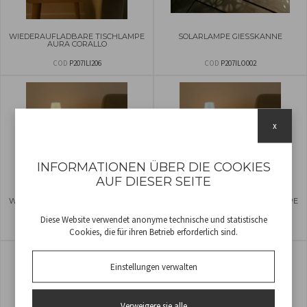
WIEDERAUFLADBARE TISCHLAMPE
SOLARLAMPE GIESSKANNE
AURA CORALLO
COD
P207ILI206
COD
P207ILO002
x
INFORMATIONEN ÜBER DIE COOKIES
AUF DIESER SEITE
WIEDERAUFLADBARE TISCHLAMPE
WIEDERAUFLADBARE TISCHLAMPE
AURA VANILLE
AURA MENTA
Diese Website verwendet anonyme technische und statistische
COD
P207ILI207
COD
P207ILI208
Cookies, die für ihren Betrieb erforderlich sind.
Einstellungen verwalten
Verweigere sie alle