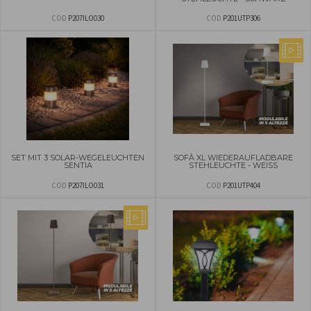
COD
P207ILO030
COD
P201UTP306
SET MIT 3 SOLAR-WEGELEUCHTEN
SOFÀ XL WIEDERAUFLADBARE
SENTIA
STEHLEUCHTE - WEISS
COD
P207ILO031
COD
P201UTP404