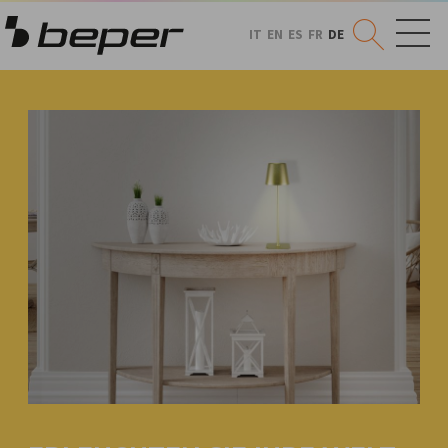
IT
EN
ES
FR
DE