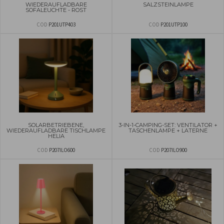
WIEDERAUFLADBARE
SALZSTEINLAMPE
SOFALEUCHTE - ROST
COD
P201UTP403
COD
P201UTP100
SOLARBETRIEBENE,
3-IN-1-CAMPING-SET: VENTILATOR +
WIEDERAUFLADBARE TISCHLAMPE
TASCHENLAMPE + LATERNE
HELIA
COD
P207ILO600
COD
P207ILO900