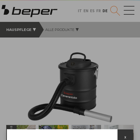
IT
EN
ES
FR
DE
HAUSPFLEGE
ALLE PRODUKTE
x