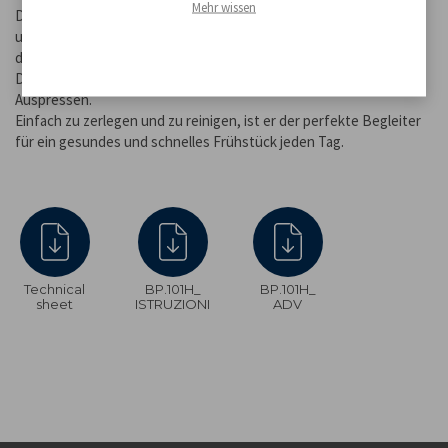
Mehr wissen
Der Messbecher ermöglicht eine einfache Dosierung des Saftes
und ist mit einem hygienischen Deckel ausgestattet, um ihn nach
dem Gebrauch zu schützen.
Die rutschfesten Füße sorgen für maximale Stabilität beim
Auspressen.
Einfach zu zerlegen und zu reinigen, ist er der perfekte Begleiter
für ein gesundes und schnelles Frühstück jeden Tag.
Technical
BP.101H_
BP.101H_
sheet
ISTRUZIONI
ADV