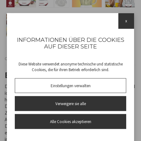
x
INFORMATIONEN ÜBER DIE COOKIES
AUF DIESER SEITE
Cod
BP.101H
Diese Website verwendet anonyme technische und statistische
Cookies, die für ihren Betrieb erforderlich sind.
ELEKTRISCHE SAFTPRESSE
Einstellungen verwalten
Die elektrische Zitruspresse von Beper ist kompakt, praktisch und
ideal, um aus jeder Zitrusfrucht – ob klein oder groß – das Beste
herauszuholen.
Verweigere sie alle
Dank der zwei austauschbaren Kegel eignet sie sich perfekt für
Zitronen, Orangen und Grapefruits und garantiert ein effizientes
Auspressen.
Alle Cookies akzeptieren
Die doppelte Drehrichtung hilft dabei, den gesamten Saft zu
extrahieren und Verschwendung zu minimieren, während das
integrierte Sieb die Kerne zurückhält.