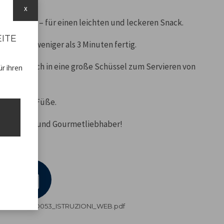
x
und Butter – für einen leichten und leckeren Snack.
EITE
corn ist in weniger als 3 Minuten fertig.
rwandelt sich in eine große Schüssel zum Servieren von
r ihren
tschfester Füße.
für Sport- und Gourmetliebhaber!
ADV.pdf
P101CUD053_ISTRUZIONI_WEB.pdf