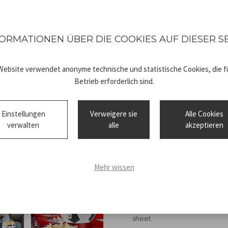
ohne Fettzugabe.
Heißluftgaren: Ganz ohne Öl 
ORMATIONEN ÜBER DIE COOKIES AUF DIESER S
Schnell und effizient: Ihr Pop
2-in-1-Design: Der Deckel ve
Website verwendet anonyme technische und statistische Cookies, die fü
Popcorn.
Betrieb erforderlich sind.
Maximale Stabilität: dank ru
Einstellungen
Verweigere sie
Alle Cookies
verwalten
alle
akzeptieren
Eine perfekte Geschenkidee 
Mehr wissen
Technical
P101CUD053_
sheet