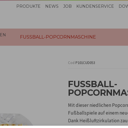
PRODUKTE
NEWS
JOB
KUNDENSERVICE
DO
EN
FUSSBALL-POPCORNMASCHINE
Cod
P101CUD053
FUSSBALL-P
OPCORNMAS
Mit dieser niedlichen Popco
Fußballspiele auf einem neue
Dank Heißluftzirkulation zau