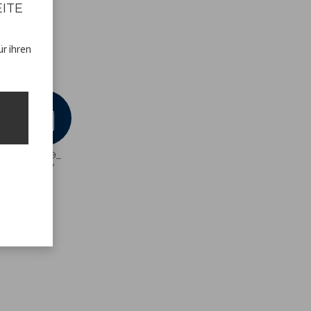
EITE
3x27cm
r ihren
40.979_
ADV