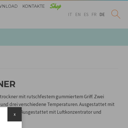
Shop
WNLOAD
KONTAKTE
IT
EN
ES
FR
DE
NER
rtrockner mit rutschfestem gummiertem Griff. Zwei
und drei verschiedene Temperaturen. Ausgestattet mit
ngehaken. Ausgestattet mit Luftkonzentrator und
x