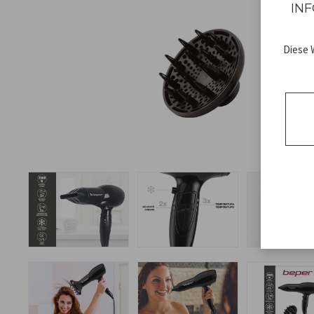
INF
Diese 