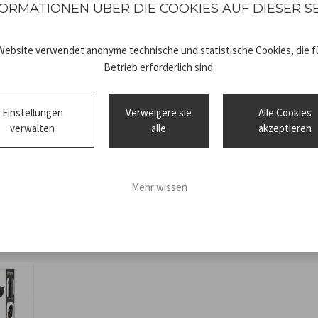
ORMATIONEN ÜBER DIE COOKIES AUF DIESER S
Produktabmessungen: 9,5x2
Material: ABS
Website verwendet anonyme technische und statistische Cookies, die fü
Betrieb erforderlich sind.
Einstellungen
Verweigere sie
Alle Cookies
verwalten
alle
akzeptieren
Technical
40.979_
sheet
ISTRUZIONI
Mehr wissen