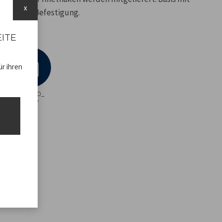
x
 sicheren Befestigung.
EITE
r ihren
BP.200_
ADV