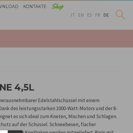
Shop
WNLOAD
KONTAKTE
IT
EN
ES
FR
DE
NE 4,5L
 herausnehmbarer Edelstahlschüssel mit einem
Dank des leistungsstarken 1000-Watt-Motors und der 8-
ignet es sich ideal zum Kneten, Mischen und Schlagen.
chutz auf der Schüssel. Schneebesen, flacher
auschbarer Knethaken werden mitgeliefert. Basis mit