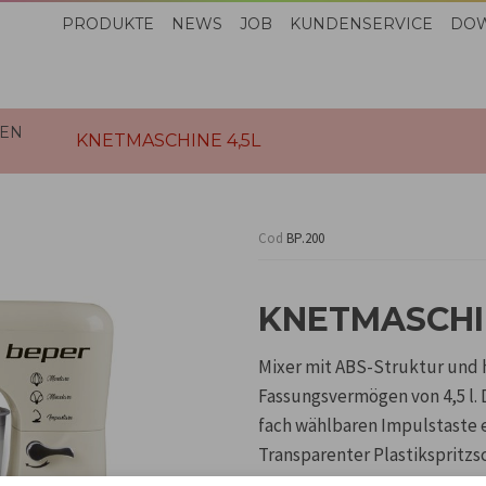
PRODUKTE
NEWS
JOB
KUNDENSERVICE
DO
EN
KNETMASCHINE 4,5L
Cod
BP.200
KNETMASCHI
Mixer mit ABS-Struktur und
Fassungsvermögen von 4,5 l. 
fach wählbaren Impulstaste e
Transparenter Plastikspritzs
Schneebesen und leicht aust