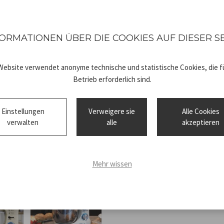
rutschfesten Saugnäpfen zur
ORMATIONEN ÜBER DIE COOKIES AUF DIESER S
Website verwendet anonyme technische und statistische Cookies, die fü
Betrieb erforderlich sind.
Technical
BP.200_
sheet
ISTRUZIONI
Einstellungen
Verweigere sie
Alle Cookies
verwalten
alle
akzeptieren
Mehr wissen