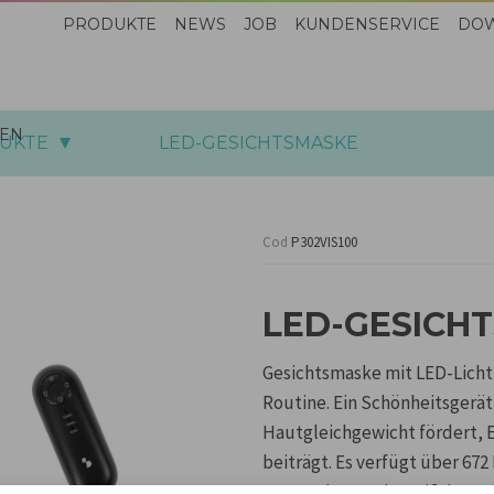
PRODUKTE
NEWS
JOB
KUNDENSERVICE
DO
EN
DUKTE
LED-GESICHTSMASKE
Cod
P302VIS100
LED-GESICH
Gesichtsmaske mit LED-Licht
Routine. Ein Schönheitsgerät
Hautgleichgewicht fördert, 
beiträgt. Es verfügt über 67
Orange (605 nm), Weiß (Laser)