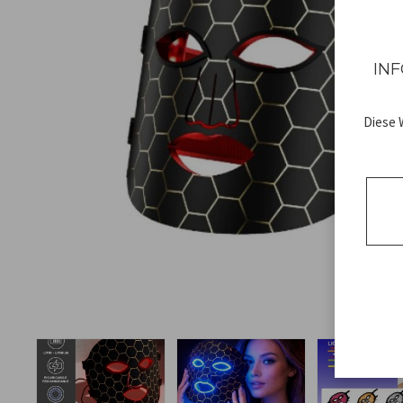
INF
Diese 