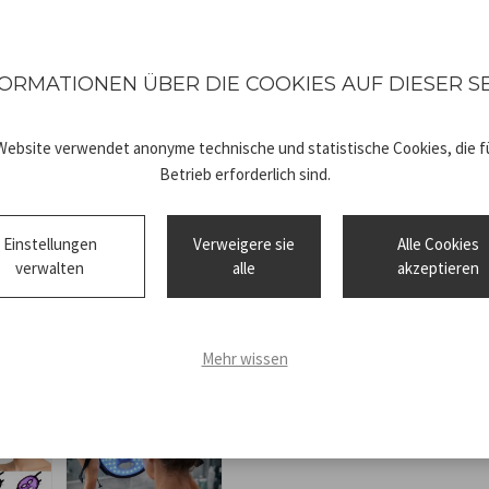
(590 nm), jeweils mit eigen
Lieferumfang enthalten sind
ORMATIONEN ÜBER DIE COOKIES AUF DIESER S
USB-C-Kabel zum Aufladen. Ge
Komfort bei der Anwendung d
Maske an jede Gesichtsform a
Website verwendet anonyme technische und statistische Cookies, die fü
Betrieb erforderlich sind.
Einstellungen
Verweigere sie
Alle Cookies
verwalten
alle
akzeptieren
Technical
P302VIS100_
sheet
ADV.pdf
Mehr wissen