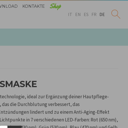
Shop
WNLOAD
KONTAKTE
IT
EN
ES
FR
DE
TSMASKE
technologie, ideal zur Ergänzung deiner Hautpflege-
, das die Durchblutung verbessert, das
Entzündungen lindert und zu einem Anti-Aging-Effekt
2 Lichtpunkte in 7 verschiedenen LED-Farben: Rot (650 nm),
, Violett (430 nm), Grün (530 nm), Blau (470 nm) und Gelb