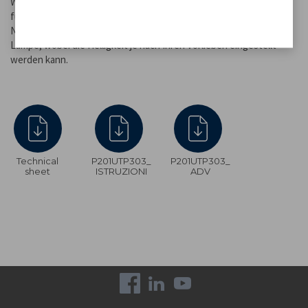
Wandhalterung, die eine einfache Positionierung und Ausrichtung
für maximalen Komfort ermöglichen, wo immer Sie wollen. Der
Nachtmodus sorgt für eine sanfte Beleuchtung an der Spitze der
Lampe, wobei die Helligkeit je nach Ihren Vorlieben eingestellt
werden kann.
Technical
P201UTP303_
P201UTP303_
sheet
ISTRUZIONI
ADV