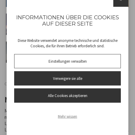
INFORMATIONEN ÜBER DIE COOKIES
AUF DIESER SEITE
Diese Website verwendet anonyme technische und statistische
Cookies, die für ihren Betrieb erforderlich sind.
Einstellungen verwalten
Verweigere sie alle
Cod
P206RAF200
Alle Cookies akzeptieren
MINI TISCHKÜHLER
Mini-Kühler mit kompakter Maβ und Bedienung über das
Mehr wissen
mitgelieferte USB-Kabel. Erfrischt, befeuchtet und reinigt die
Luft. 3 wählbare Geschwindigkeiten und 7 austauschbare LED-
Leuchten. Einstellbare Neigung der Frontflügel, um den Luftstrahl