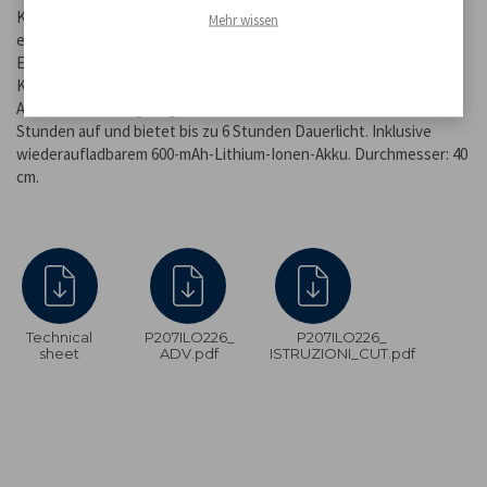
Kabel oder manuelles Eingreifen. Das weiße oder RGB-LED-Licht
Mehr wissen
erzeugt einen stimmungsvollen Effekt – ideal für Gärten,
Einfahrten, Terrassen oder Poolränder. Hergestellt aus robustem
Kunststoff mit Schutzart IP44, ist die Leuchte auch im
Außenbereich langlebig. Dank Solarbetrieb lädt sie sich in 6-8
Stunden auf und bietet bis zu 6 Stunden Dauerlicht. Inklusive
wiederaufladbarem 600-mAh-Lithium-Ionen-Akku. Durchmesser: 40
cm.
Technical
P207ILO226_
P207ILO226_
sheet
ADV.pdf
ISTRUZIONI_CUT.pdf