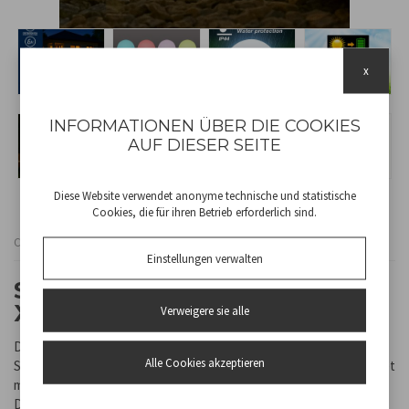
x
INFORMATIONEN ÜBER DIE COOKIES
AUF DIESER SEITE
Diese Website verwendet anonyme technische und statistische
Cookies, die für ihren Betrieb erforderlich sind.
Cod
P207ILO226
Einstellungen verwalten
SOLAR-KUGELLEUCHTE SFERA
XL
Verweigere sie alle
Dekorieren Sie Ihren Außenbereich mit Sfera, der kugelförmigen
Alle Cookies akzeptieren
Solarleuchte, die Ästhetik und Funktionalität vereint. Ausgestattet
mit einem Dämmerungssensor schaltet sie sich bei Einbruch der
Dunkelheit automatisch ein und bei Tageslicht aus – ganz ohne