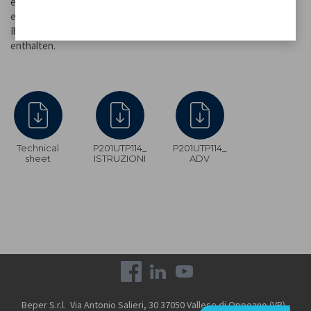
elegante Alternative zur Tischversion, indem er es Ihnen
ermöglicht, unsere Lampe auf Ihrer Lieblingsflasche in der Mitte
Ihres Tisches zu platzieren. USB-Ladekabel in der Verpackung
enthalten.
Technical
P201UTP114_
P201UTP114_
sheet
ISTRUZIONI
ADV
Beper S.r.l. Via Antonio Salieri, 30 37050 Vallese di Oppeano (VR) -