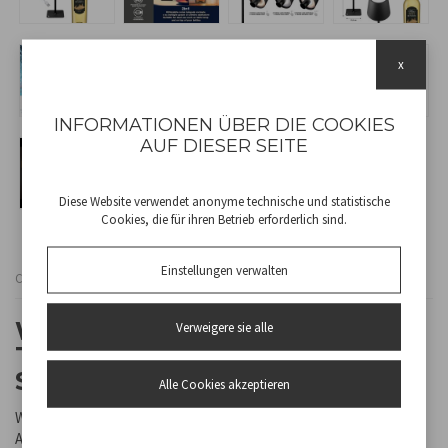
x
INFORMATIONEN ÜBER DIE COOKIES
AUF DIESER SEITE
Diese Website verwendet anonyme technische und statistische
Cookies, die für ihren Betrieb erforderlich sind.
Einstellungen verwalten
Cod
P201UTP118
WIEDERAUFLADBARE 2IN1
Verweigere sie alle
TISCHLEUCHTE 'CRISTAL'
SCHWARZ
Alle Cookies akzeptieren
Wiederaufladbare Tischleuchte mit berührungsgesteuerter
Aktivierung. Mit einer einfachen Berührung können Sie zwischen