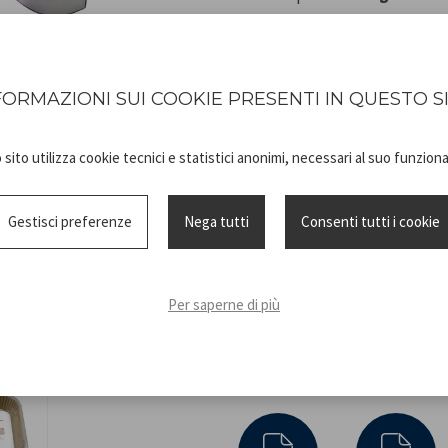
facilitare la preparazione dei
La speciale
struttura forata
permettendo una cottura uni
FORMAZIONI SUI COOKIE PRESENTI IN QUESTO S
della friggitrice. I pratici va
con maggiore facilità, riducen
sito utilizza cookie tecnici e statistici anonimi, necessari al suo funzio
Realizzati in carta
antiadere
preparare carne, pesce, verdu
Gestisci preferenze
Nega tutti
Consenti tutti i cookie
attacchino alla superficie.
Compatibili con
friggitrici ad
Per saperne di più
forni tradizionali e vaporiere.
pratica e sostenibile in cucina