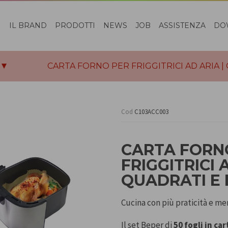
IL BRAND
PRODOTTI
NEWS
JOB
ASSISTENZA
DO
CARTA FORNO PER FRIGGITRICI AD ARIA |
Cod
C103ACC003
CARTA FORN
FRIGGITRICI 
QUADRATI E 
Cucina con più praticità e men
Il set Beper di
50 fogli in ca