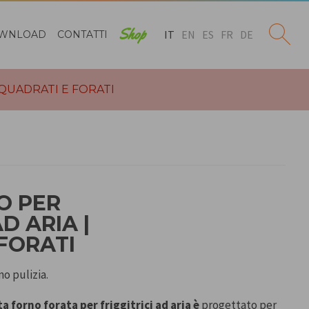
Shop
IT
EN
ES
FR
DE
WNLOAD
CONTATTI
 QUADRATI E FORATI
O PER
AD ARIA |
FORATI
o pulizia.
rta forno forata per friggitrici ad aria
è
progettato per