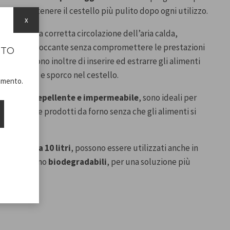
 cibi e mantenere il cestello più pulito dopo ogni utilizzo.
x
favorisce la corretta circolazione dell’aria calda,
forme e croccante senza compromettere le prestazioni
ITO
ssoi consentono inoltre di inserire ed estrarre gli alimenti
do residui e sporco nel cestello.
namento.
nte, oleorepellente e impermeabile
, sono ideali per
re, snack e prodotti da forno senza che gli alimenti si
 aria da 5 a 10 litri
, possono essere utilizzati anche in
 Inoltre, sono
biodegradabili
, per una soluzione più
.