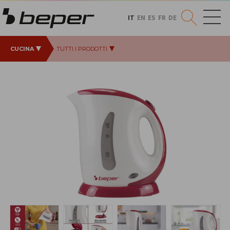
IT
EN
ES
FR
DE
CUCINA
TUTTI I PRODOTTI