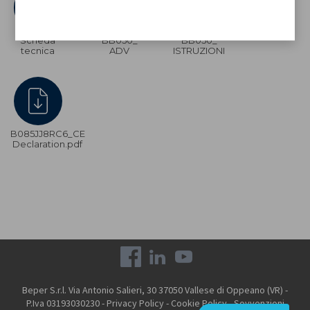
Scheda
BB050_
BB050_
tecnica
ADV
ISTRUZIONI
B085JJ8RC6_CE
Declaration.pdf
Beper S.r.l. Via Antonio Salieri, 30 37050 Vallese di Oppeano (VR) -
P.Iva 03193030230 -
Privacy Policy
-
Cookie Policy
-
Sovvenzioni