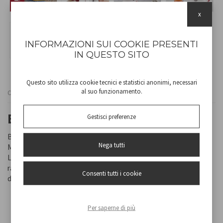
x
INFORMAZIONI SUI COOKIE PRESENTI
IN QUESTO SITO
Questo sito utilizza cookie tecnici e statistici anonimi, necessari
al suo funzionamento.
Cod
BB.050
BOLLITORE ELETTRICO 1 LITRO
Gestisci preferenze
Bollitore elettrico cordless con corpo in abs dalla capacità di 1L.
Nega tutti
Maniglia termoisolata e indicatore graduato per il livello dell’acqua.
Levetta di accensione sotto il manico. Spegnimento automatico al
raggiungimento della temperatura e autospegnimento in assenza
Consenti tutti i cookie
di liquidi.
Per saperne di più