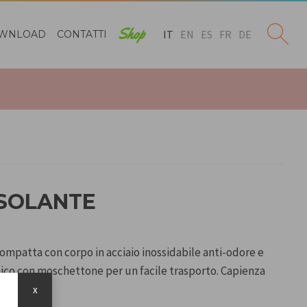
Shop
IT
EN
ES
FR
DE
WNLOAD
CONTATTI
ISOLANTE
compatta con corpo in acciaio inossidabile anti-odore e
ico con moschettone per un facile trasporto. Capienza
e.
x