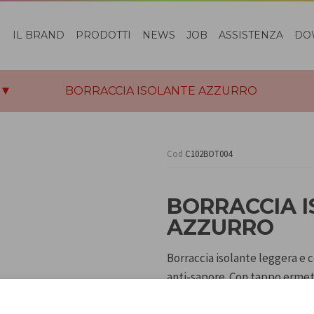
IL BRAND
PRODOTTI
NEWS
JOB
ASSISTENZA
DO
BORRACCIA ISOLANTE AZZURRO
Cod
C102BOT004
BORRACCIA 
AZZURRO
Borraccia isolante leggera e 
anti-sapore. Con tappo ermet
500ml. Disponibile in 4 fantasi