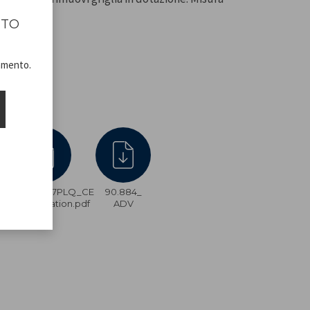
ITO
namento.
B073B67PLQ_CE
90.884_
Declaration.pdf
ADV