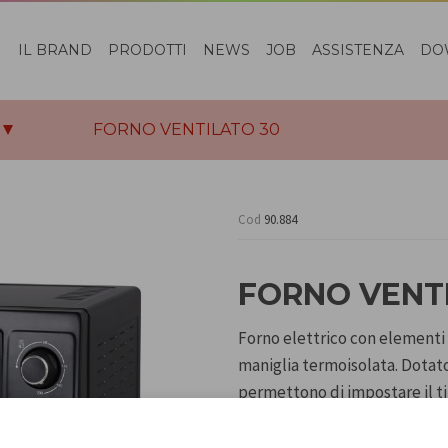
IL BRAND
PRODOTTI
NEWS
JOB
ASSISTENZA
DO
FORNO VENTILATO 30
Cod
90.884
FORNO VENT
Forno elettrico con elementi 
maniglia termoisolata. Dotato
permettono di impostare il t
regolare la temperatura fino a
in alluminio, griglia in acciai