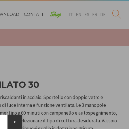
Shop
IT
EN
ES
FR
DE
WNLOAD
CONTATTI
ILATO 30
riscaldanti in acciaio. Sportello con doppio vetro e
 di luce interna e funzione ventilata. Le 3 manopole
imer fino a 60 minuti con campanello e autospegnimento,
 230°C e selezionare il tipo di cottura desiderata. Vassoio
x
o e maniglia rimuovi griglia in dotazione. Misura