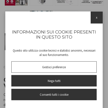
x
INFORMAZIONI SUI COOKIE PRESENTI
IN QUESTO SITO
Questo sito utilizza cookie tecnici e statistici anonimi, necessari
al suo funzionamento.
Gestisci preferenze
Cod
P101VAP002
CUOCIRISO E VAPORIERA
Nega tutti
VAPORÉ
Cuociriso con struttura in acciaio con pareti fredde al tatto e
Consenti tutti i cookie
recipiente graduato in alluminio con rivestimento antiaderente
dalla capacità di 625gr di riso, removibile per una facile pulizia.