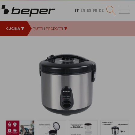
IT
EN
ES
FR
DE
CUCINA
TUTTI I PRODOTTI