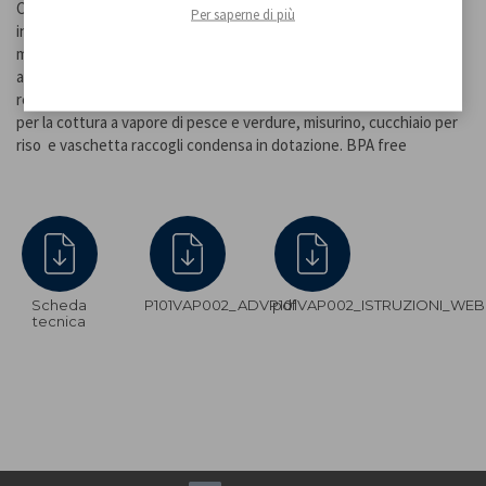
Coperchio con sfiato vapore, maniglia termoisolata e guarnizione
Per saperne di più
in silicone. Autospegnimento a fine cottura e sistema di
mantenimento del calore. Spia rossa per funzione cottura e
arancione per funzione mantieni in caldo. Cavo di alimentazione
removibile per servire direttamente in tavola. Vassoio in plastica
per la cottura a vapore di pesce e verdure, misurino, cucchiaio per
riso e vaschetta raccogli condensa in dotazione. BPA free
Scheda
P101VAP002_ADV.pdf
P101VAP002_ISTRUZIONI_WEB
tecnica