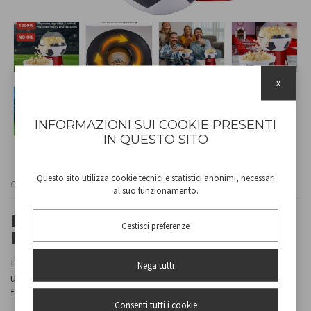
x
INFORMAZIONI SUI COOKIE PRESENTI
IN QUESTO SITO
Questo sito utilizza cookie tecnici e statistici anonimi, necessari
Cod
P101CUD053
al suo funzionamento.
MACCHINA PER POPCORN
Gestisci preferenze
FOOTBALL
Porta il divertimento delle serate cinema e delle partite di calcio a
Nega tutti
un nuovo livello con questa simpatica macchina per popcorn a
forma di pallone!
Consenti tutti i cookie