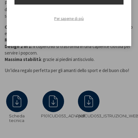
Perfetta per gli appassionati di calcio e non, utilizza la circolazione
di aria calda per preparare deliziosi popcorn in meno di 3 minuti,
senza l’aggiunta di grassi.
Per saperne di più
Cottura con aria calda
: niente olio o burro, per uno snack leggero
e gustoso.
Rapida ed efficiente
: i tuoi popcorn pronti in meno di 3 minuti.
Design 2 in 1:
il coperchio si trasforma in una capiente ciotola per
servire i popcorn.
Massima stabilità
: grazie ai piedini antiscivolo.
Un’idea regalo perfetta per gli amanti dello sport e del buon cibo!
Scheda
P101CUD053_ADV.pdf
P101CUD053_ISTRUZIONI_WEB
tecnica