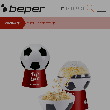
IT
EN
ES
FR
DE
CUCINA
TUTTI I PRODOTTI