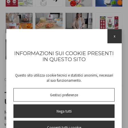
x
INFORMAZIONI SUI COOKIE PRESENTI
IN QUESTO SITO
Questo sito utilizza cookie tecnici e statistici anonimi, necessari
Cod
P102ROB050
al suo funzionamento.
TRITATUTTO RICARICABILE
Gestisci preferenze
USB
Nega tutti
Mini tritatutto ricaricabile con batteria al litio compatto e potente.
Il prodotto è dotato di tre lame in acciaio inossidabile che tritano
velocemente carne, erbe aromatiche, verdure semplicemente
Consenti tutti i cookie