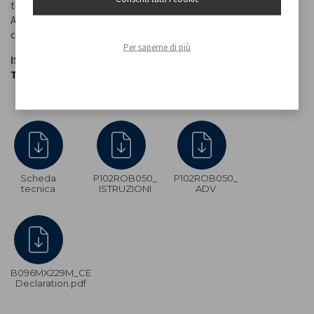
tenendo premuto il tasto di funzionamento. Contenitore da 250ml.
Autonomia fino a 20 cicli con ricarica di 5 ore. Inclusa nella
confezione un cavo USB per la ricarica.
Per saperne di più
ISTRUZIONI PRIMA RICARICA DEL PRODOTTO ->
VEDI
TUTORIAL
Scheda
P102ROB050_
P102ROB050_
tecnica
ISTRUZIONI
ADV
B096MX229M_CE
Declaration.pdf