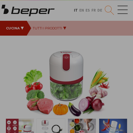
IT
EN
ES
FR
DE
CUCINA
TUTTI I PRODOTTI