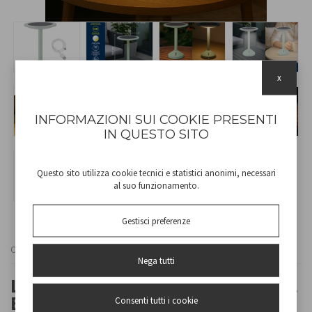
x
INFORMAZIONI SUI COOKIE PRESENTI
IN QUESTO SITO
Questo sito utilizza cookie tecnici e statistici anonimi, necessari
al suo funzionamento.
Gestisci preferenze
Cod
P207ILO600
Nega tutti
LAMPADA DA TAVOLO SOLARE
E RICARICABILE HELIA
Consenti tutti i cookie