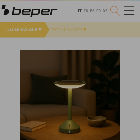
IT
EN
ES
FR
DE
ILLUMINAZIONE
TUTTI I PRODOTTI