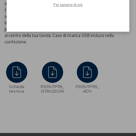
naturale. L’intensità della luce è regolabile tenendo premuto il
Per saperne di più
tasto di accensione. Resistente all’acqua può essere usata sia in
ambienti interni che esterni. L'adattatore per Bottiglie da 33mm
incluso offre una elegante alternativa alla versione da tavolo
potendo posizionare la nostra lampada sulla tua bottiglia preferita
al centro della tua tavola. Cavo di ricarica USB incluso nella
confezione.
Scheda
P201UTP119_
P201UTP119_
tecnica
ISTRUZIONI
ADV