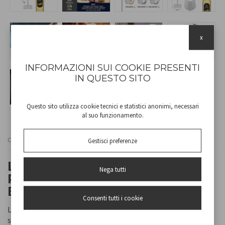
x
INFORMAZIONI SUI COOKIE PRESENTI
IN QUESTO SITO
Questo sito utilizza cookie tecnici e statistici anonimi, necessari
al suo funzionamento.
Cod
P201UTP119
Gestisci preferenze
LAMPADA DA TAVOLO
Nega tutti
RICARICABILE 2IN1 "CRISTAL"
BIANCA
Consenti tutti i cookie
Lampada da tavolo ricaricabile con accensione touch. Con un
semplice tocco è possibile scegliere tra luce calda, fredda o