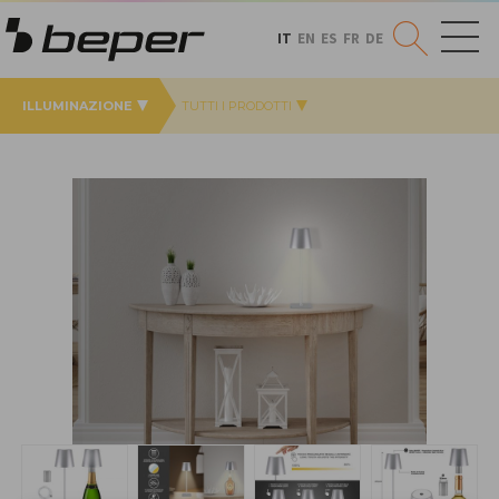
IT
EN
ES
FR
DE
ILLUMINAZIONE
TUTTI I PRODOTTI