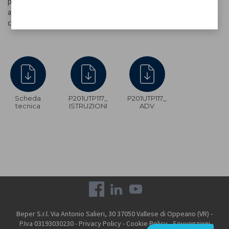
potendo posizionare la nostra lampada sulla tua bottiglia preferita
al centro della tua tavola. Cavo di ricarica USB incluso nella
confezione.
Scheda
P201UTP117_
P201UTP117_
tecnica
ISTRUZIONI
ADV
Beper S.r.l. Via Antonio Salieri, 30 37050 Vallese di Oppeano (VR) -
P.Iva 03193030230 -
Privacy Policy
-
Cookie Policy
-
Sovvenzioni