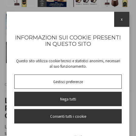
x
INFORMAZIONI SUI COOKIE PRESENTI
IN QUESTO SITO
Questo sito utilizza cookie tecnici e statistici anonimi, necessari
al suo funzionamento.
Gestisci preferenze
Cod
P201UTP120
LAMPADA DA TAVOLO
Nega tutti
RICARICABILE 2IN1 "CRISTAL"
CORTEN
Consenti tutti i cookie
Lampada da tavolo ricaricabile con accensione touch. Con un
semplice tocco è possibile scegliere tra luce calda, fredda o