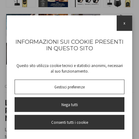
x
INFORMAZIONI SUI COOKIE PRESENTI
IN QUESTO SITO
Questo sito utilizza cookie tecnici e statistici anonimi, necessari
al suo funzionamento.
Cod
P201UTP118
Gestisci preferenze
LAMPADA DA TAVOLO
Nega tutti
RICARICABILE 2IN1 "CRISTAL"
NERA
Consenti tutti i cookie
Lampada da tavolo ricaricabile con accensione touch. Con un
semplice tocco è possibile scegliere tra luce calda, fredda o