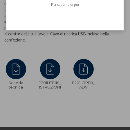
naturale. L’intensità della luce è regolabile tenendo premuto il
Per saperne di più
tasto di accensione. Resistente all’acqua può essere usata sia in
ambienti interni che esterni. L'adattatore per Bottiglie da 33mm
incluso offre una elegante alternativa alla versione da tavolo
potendo posizionare la nostra lampada sulla tua bottiglia preferita
al centro della tua tavola. Cavo di ricarica USB incluso nella
confezione.
Scheda
P201UTP118_
P201UTP118_
tecnica
ISTRUZIONI
ADV