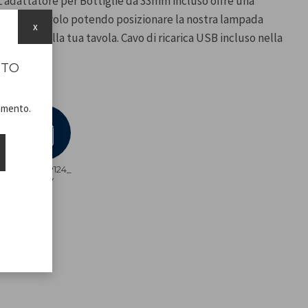
 L'adattatore per Bottiglie da 33mm incluso offre una
sione da tavolo potendo posizionare la nostra lampada
x
l centro della tua tavola. Cavo di ricarica USB incluso nella
ITO
namento.
P201UTP124_
ADV