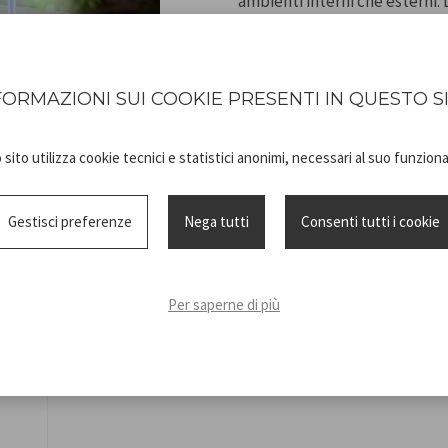
ambienti interni che esterni.
elegante alternativa alla ver
sulla tua bottiglia preferita a
confezione.
FORMAZIONI SUI COOKIE PRESENTI IN QUESTO S
sito utilizza cookie tecnici e statistici anonimi, necessari al suo funzio
Gestisci preferenze
Nega tutti
Consenti tutti i cookie
Scheda
P201UTP124_
tecnica
ISTRUZIONI
Per saperne di più