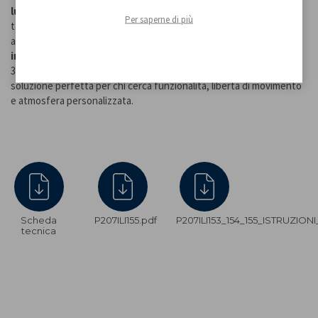
luce calda, fredda o naturale
, mentre tenendo premuto il
Per saperne di più
tasto
si regola facilmente l’intensità luminosa
in base
all’ambiente e al momento della giornata. Grazie alla
batteria
integrata ad alta capacità
, offre un’autonomia prolungata (oltre
36 ore a intensità minima). Ricaricabile via
cavo USB incluso
, è la
soluzione perfetta per chi cerca funzionalità, libertà di movimento
e atmosfera personalizzata.
Scheda
P207ILI155.pdf
P207ILI153_154_155_ISTRUZION
tecnica