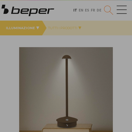
IT
EN
ES
FR
DE
ILLUMINAZIONE
TUTTI I PRODOTTI