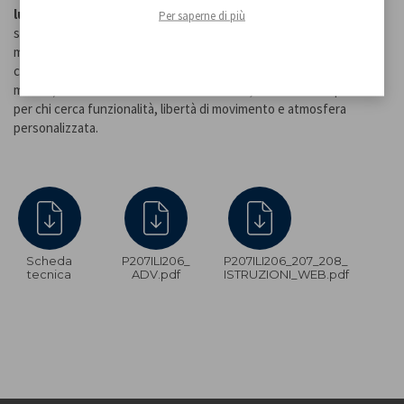
luce calda, fredda o naturale
, mentre tenendo premuto il tasto
Per saperne di più
si regola facilmente l’intensità luminosa in base all’ambiente e al
momento della giornata. Grazie alla batteria integrata ad alta
capacità, offre un’autonomia prolungata (fino a 10 ore a intensità
minima). Ricaricabile via
cavo USB incluso
, è la soluzione perfetta
per chi cerca funzionalità, libertà di movimento e atmosfera
personalizzata.
Scheda
P207ILI206_
P207ILI206_207_208_
tecnica
ADV.pdf
ISTRUZIONI_WEB.pdf