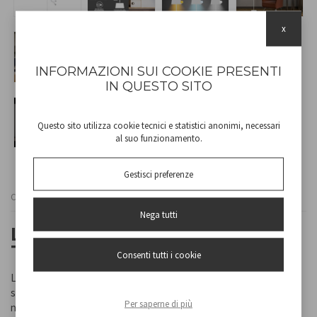
x
INFORMAZIONI SUI COOKIE PRESENTI
IN QUESTO SITO
Questo sito utilizza cookie tecnici e statistici anonimi, necessari
al suo funzionamento.
Gestisci preferenze
Cod
P201UTP404
Nega tutti
LAMPADA RICARICABILE DA
TERRA SOFÀ XL - BIANCA
Consenti tutti i cookie
Lampada da divano ricaricabile con accensione touch. Con un
semplice tocco è possibile scegliere tra luce calda, fredda o
Per saperne di più
naturale. L’intensità della luce è regolabile tenendo premuto il