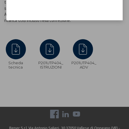
tasto di accensione.L'altezza regolabile tramite le 5 sezioni dello
stelo permette di poterla posizionare in ogni angolo della casa.
Anche per l'illuminazione di tavolate e/o angoli di arredo. Cavo di
ricarica USB incluso nella confezione.
Scheda
P201UTP404_
P201UTP404_
tecnica
ISTRUZIONI
ADV
Beper S.r.l. Via Antonio Salieri, 30 37050 Vallese di Oppeano (VR) -