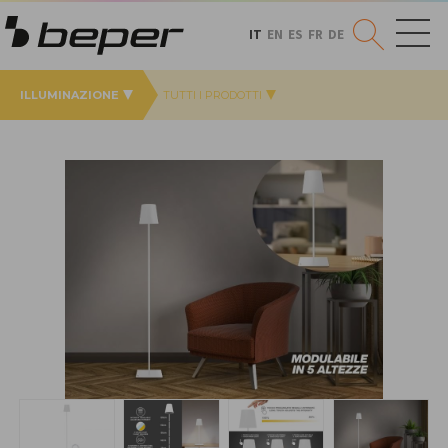
IT
EN
ES
FR
DE
ILLUMINAZIONE
TUTTI I PRODOTTI