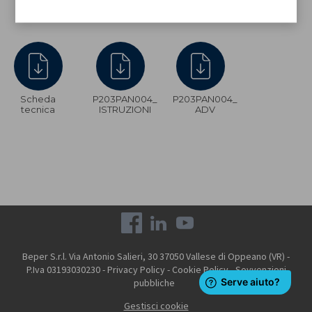
Scheda
P203PAN004_
P203PAN004_
tecnica
ISTRUZIONI
ADV
Beper S.r.l. Via Antonio Salieri, 30 37050 Vallese di Oppeano (VR) -
P.Iva 03193030230 -
Privacy Policy
-
Cookie Policy
-
Sovvenzioni
pubbliche
Gestisci cookie