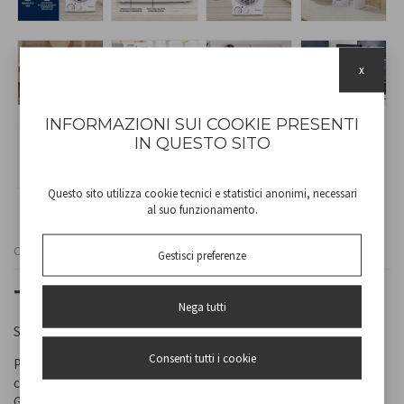
x
INFORMAZIONI SUI COOKIE PRESENTI
IN QUESTO SITO
Questo sito utilizza cookie tecnici e statistici anonimi, necessari
al suo funzionamento.
Cod
P203TER202
Gestisci preferenze
TERMOVENTILATORE
Nega tutti
Scalda ogni ambiente con il Termoventilatore Compatto Beper!
Consenti tutti i cookie
Progettato per offrire comfort e praticità, questo dispositivo
combina prestazioni efficienti con un design compatto e moderno.
Grazie ai suoi
due livelli di potenza
(Eco e Comfort), puoi