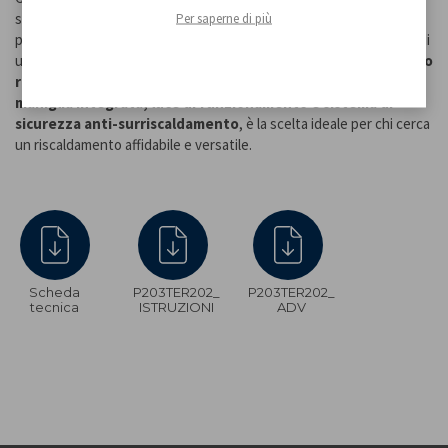
scegliere tra un risparmio energetico ottimale o il massimo calore
Per saperne di più
per le giornate più fredde. La
funzione ventilazione
permette di
utilizzarlo tutto l’anno per il ricircolo dell’aria, mentre il
termostato
regolabile
garantisce sempre la temperatura perfetta. Dotato di
maniglia integrata, luce di funzionamento e sistema di
sicurezza anti-surriscaldamento
, è la scelta ideale per chi cerca
un riscaldamento affidabile e versatile.
Scheda
P203TER202_
P203TER202_
tecnica
ISTRUZIONI
ADV