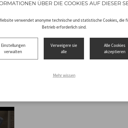
ORMATIONEN ÜBER DIE COOKIES AUF DIESER S
für maximalen Komfort bei 
maximale Sicherheit.
Website verwendet anonyme technische und statistische Cookies, die fü
Betrieb erforderlich sind.
Einstellungen
Verweigere sie
Alle Cookies
verwalten
alle
akzeptieren
Technical
B09BD8BG34
sheet
Declaration.
Mehr wissen