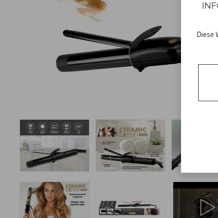
INF
Diese 