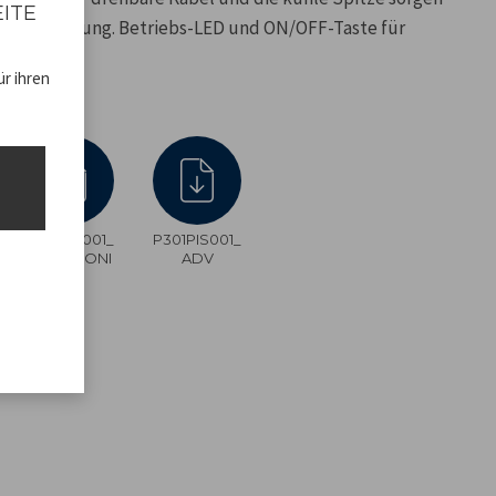
EITE
der Anwendung. Betriebs-LED und ON/OFF-Taste für
r ihren
_CE
P301PIS001_
P301PIS001_
pdf
ISTRUZIONI
ADV