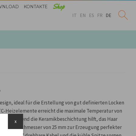
Shop
WNLOAD
KONTAKTE
IT
EN
ES
FR
DE
B
gn, ideal für die Erstellung von gut definierten Locken
 PTC-Heizelemente erreicht die maximale Temperatur von
inute, während die Keramikbeschichtung hilft, das Haar
x
alten. Durchmesser von 25 mm zur Erzeugung perfekter
Das um 360° drehbare Kabel und die kühle Spitze sorgen