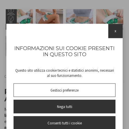
x
INFORMAZIONI SUI COOKIE PRESENTI
IN QUESTO SITO
Questo sito utilizza cookie tecnici e statistici anonimi, necessari
al suo funzionamento.
Cod
C301ABE500
RULLO MASSAGGIANTE
Gestisci preferenze
ANTICELLULITE
Nega tutti
Massaggiatore anticellulite manuale che consente di
regolare
liberamente intensità e pressione
in base alle proprie
esigenze.
Studiato per favorire la stimolazione della
Consenti tutti i cookie
microcircolazione cutanea e supportare il drenaggio dei