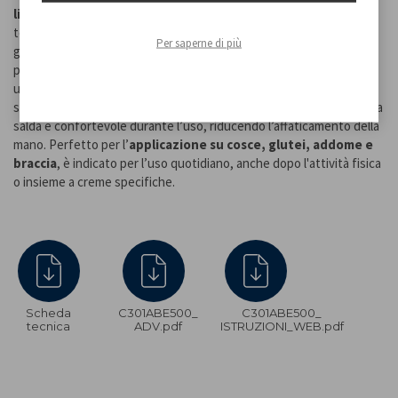
liquidi in eccesso
, contribuendo a una pelle dall’aspetto più
tonico e levigato. È dotato di numerosi rulli dentellati che
Per saperne di più
garantiscono un massaggio profondo, intenso ed efficace, ideale
per agire sulle zone più critiche. I
manici sganciabili
permettono
un utilizzo pratico e versatile, facilitando il trattamento di aree
specifiche del corpo. L’impugnatura ergonomica assicura una presa
salda e confortevole durante l’uso, riducendo l’affaticamento della
mano. Perfetto per l’
applicazione su cosce, glutei, addome e
braccia
, è indicato per l’uso quotidiano, anche dopo l'attività fisica
o insieme a creme specifiche.
Scheda
C301ABE500_
C301ABE500_
tecnica
ADV.pdf
ISTRUZIONI_WEB.pdf