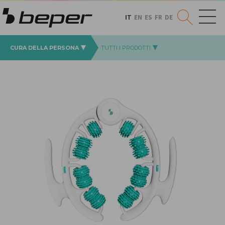
IT
EN
ES
FR
DE
CURA DELLA PERSONA
TUTTI I PRODOTTI