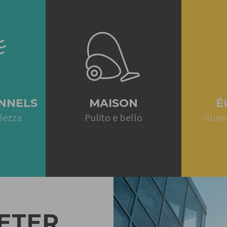
NNELS
MAISON
É
lezza
Pulito e bello
Illum
ETER