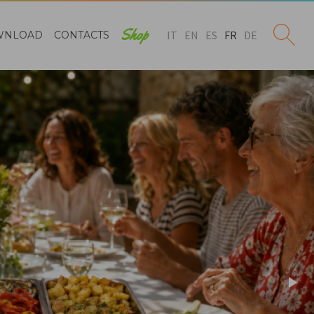
Shop
IT
EN
ES
FR
DE
WNLOAD
CONTACTS