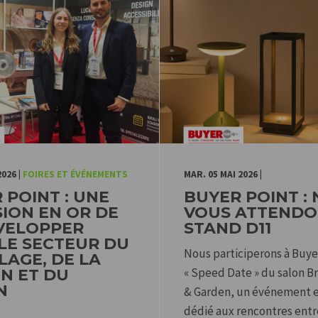
2026
|
FOIRES ET ÉVÉNEMENTS
MAR. 05 MAI 2026
|
 POINT : UNE
BUYER POINT :
ION EN OR DE
VOUS ATTENDO
VELOPPER
STAND D11
LE SECTEUR DU
Nous participerons à Buyer
LAGE, DE LA
« Speed Date » du salon 
N ET DU
N
& Garden, un événement e
dédié aux rencontres entr