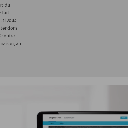
urs du
 fait
: si vous
attendons
résenter
 maison, au