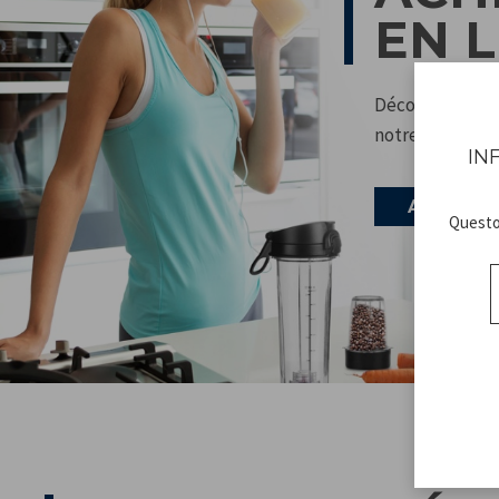
EN 
Découvrez tous
notre boutique
IN
ALLER A
Questo 