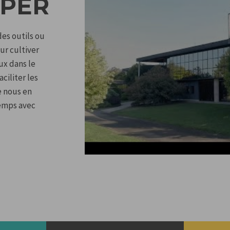
EPER
es outils ou
ur cultiver
ux dans le
ciliter les
e nous en
emps avec