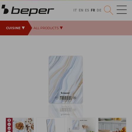
IT
EN
ES
FR
DE
CUISINE
ALL PRODUCTS