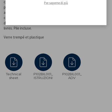
crochet situé à l'arrière. Touches tactiles pour une utilisation
Per saperne di più
pratique et écran LCD pour une lecture facile. Possibilité de peser
aussi bien des aliments solides que des volumes liquides grâce au
capteur de haute précision de 1g à 5Kg. Arrêt automatique après
deux minutes d'inutilisation. Sélection entre les grammes et les
livres. Pile incluse.
Verre trempé et plastique
Technical
P102BIL001_
P102BIL001_
sheet
ISTRUZIONI
ADV