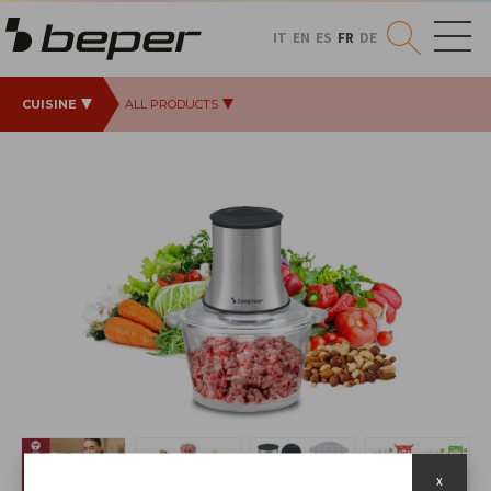
IT
EN
ES
FR
DE
CUISINE
ALL PRODUCTS
x