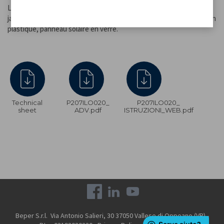
Le piquet permet de fixer les lampes au sol n'importe où dans le
jardin, à côté des parterres de fleurs ou le long des allées. Corps en
plastique, panneau solaire en verre.
Technical
P207ILO020_
P207ILO020_
sheet
ADV.pdf
ISTRUZIONI_WEB.pdf
Beper S.r.l. Via Antonio Salieri, 30 37050 Vallese di Oppeano (VR) -