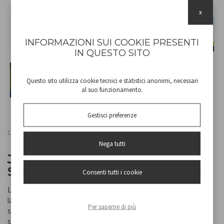
x
INFORMAZIONI SUI COOKIE PRESENTI
IN QUESTO SITO
Questo sito utilizza cookie tecnici e statistici anonimi, necessari
al suo funzionamento.
Gestisci preferenze
Cod
P207ILO020
Nega tutti
JEU DE DEUX CHEVILLES
SOLAIRES
Consenti tutti i cookie
Lot de 2 lampes solaires pour allées et jardins, avec piquet. Les
lampes s'allument automatiquement dans l'obscurité et
Per saperne di più
s'éteignent à la lumière du jour, grâce à l'énergie de la lumière du
soleil.