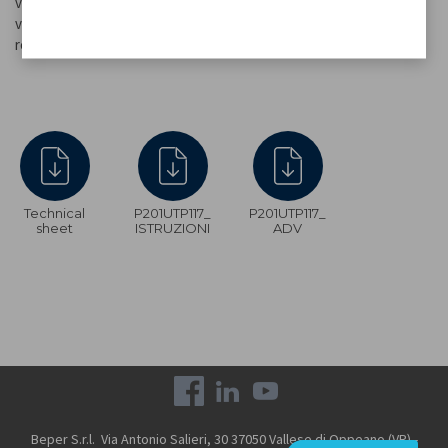
version de table en vous permettant de placer notre lampe sur
votre bouteille préférée au centre de votre table. Le câble de
recharge USB est inclus dans l'emballage.
Technical
P201UTP117_
P201UTP117_
sheet
ISTRUZIONI
ADV
Beper S.r.l. Via Antonio Salieri, 30 37050 Vallese di Oppeano (VR) -