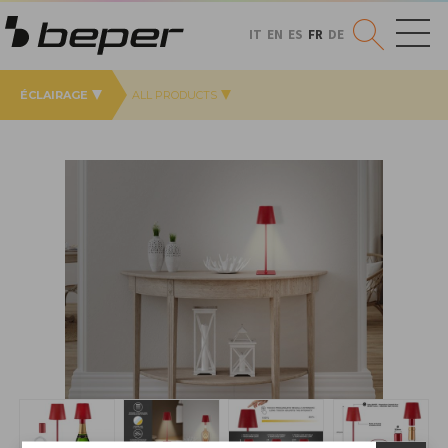
IT
EN
ES
FR
DE
ÉCLAIRAGE
ALL PRODUCTS