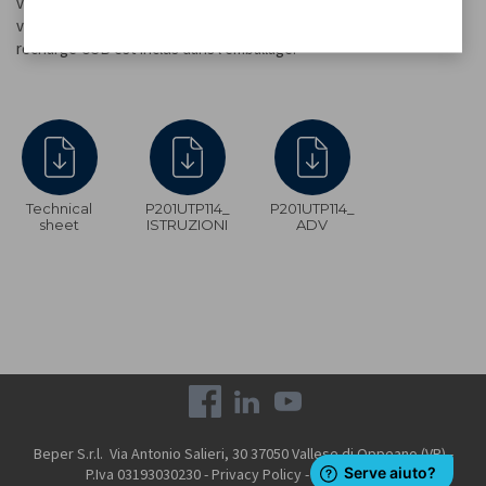
version de table en vous permettant de placer notre lampe sur
votre bouteille préférée au centre de votre table. Le câble de
recharge USB est inclus dans l'emballage.
Technical
P201UTP114_
P201UTP114_
sheet
ISTRUZIONI
ADV
Beper S.r.l. Via Antonio Salieri, 30 37050 Vallese di Oppeano (VR) -
P.Iva 03193030230 -
Privacy Policy
-
Cookie Policy