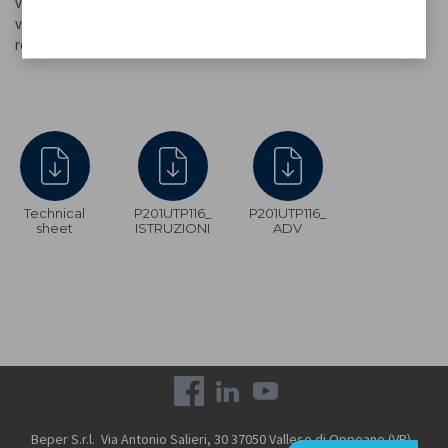
version de table en vous permettant de placer notre lampe sur
votre bouteille préférée au centre de votre table. Le câble de
recharge USB est inclus dans l'emballage.
Technical
P201UTP116_
P201UTP116_
sheet
ISTRUZIONI
ADV
Beper S.r.l. Via Antonio Salieri, 30 37050 Vallese di Oppeano (VR) -