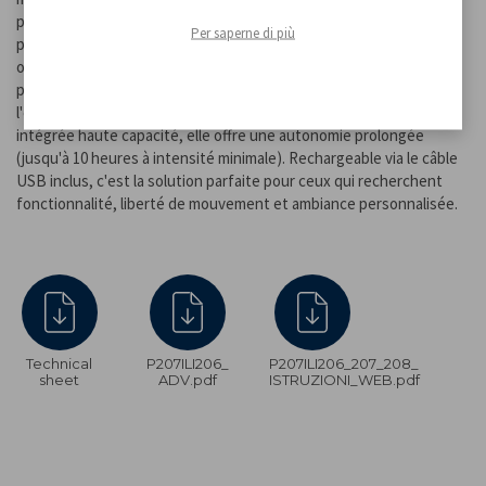
pour être emportée partout où vous le souhaitez. Une simple
Per saperne di più
pression vous permet de choisir entre une lumière chaude, froide
ou naturelle, tandis qu'en maintenant le bouton enfoncé, vous
pouvez facilement régler l'intensité lumineuse en fonction de
l'environnement et du moment de la journée. Grâce à sa batterie
intégrée haute capacité, elle offre une autonomie prolongée
(jusqu'à 10 heures à intensité minimale). Rechargeable via le câble
USB inclus, c'est la solution parfaite pour ceux qui recherchent
fonctionnalité, liberté de mouvement et ambiance personnalisée.
Technical
P207ILI206_
P207ILI206_207_208_
sheet
ADV.pdf
ISTRUZIONI_WEB.pdf