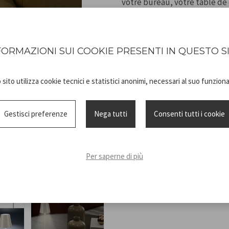
votre bureau, votre table de
souhaitez. Une simple pressi
ou naturelle, tandis que le 
l'intensité de la lumière en 
FORMAZIONI SUI COOKIE PRESENTI IN QUESTO S
Grâce à la batterie haute cap
Rechargeable grâce au câble U
sito utilizza cookie tecnici e statistici anonimi, necessari al suo funzio
recherchent la fonctionnalit
personnalisée.
Gestisci preferenze
Nega tutti
Consenti tutti i cookie
Per saperne di più
Technical
P207ILI203_2
sheet