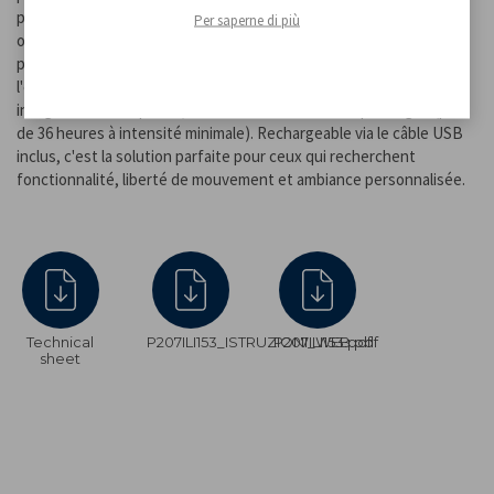
pression vous permet de choisir entre une lumière chaude, froide
Per saperne di più
ou naturelle, tandis qu'en maintenant le bouton enfoncé, vous
pouvez facilement régler l'intensité lumineuse en fonction de
l'environnement et du moment de la journée. Grâce à sa batterie
intégrée haute capacité, elle offre une autonomie prolongée (plus
de 36 heures à intensité minimale). Rechargeable via le câble USB
inclus, c'est la solution parfaite pour ceux qui recherchent
fonctionnalité, liberté de mouvement et ambiance personnalisée.
Technical
P207ILI153_ISTRUZIONI_WEB.pdf
P207ILI153.pdf
sheet