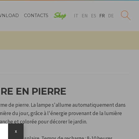
Shop
IT
EN
ES
FR
DE
WNLOAD
CONTACTS
RE EN PIERRE
orme de pierre. La lampe s'allume automatiquement dans
umière du jour, grâce à l'énergie provenant de la lumière
anche et colorée pour décorer le jardin.
us.
x
à l'énergie solaire. Temps de recharge : 8-10 heures.