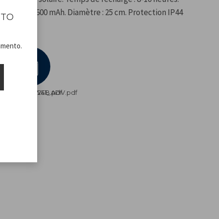
rie Ni-Mh 600 mAh. Diamètre : 25 cm. Protection IP44
ITO
namento.
STRUZIONI_WEB.pdf
P207ILO241_ADV.pdf