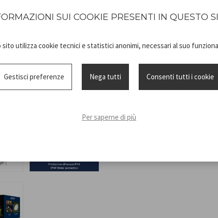
Autonomie : 6-8 heures. Batte
FORMAZIONI SUI COOKIE PRESENTI IN QUESTO S
sito utilizza cookie tecnici e statistici anonimi, necessari al suo funzio
Gestisci preferenze
Nega tutti
Consenti tutti i cookie
Technical
P207ILO241_I
sheet
Per saperne di più