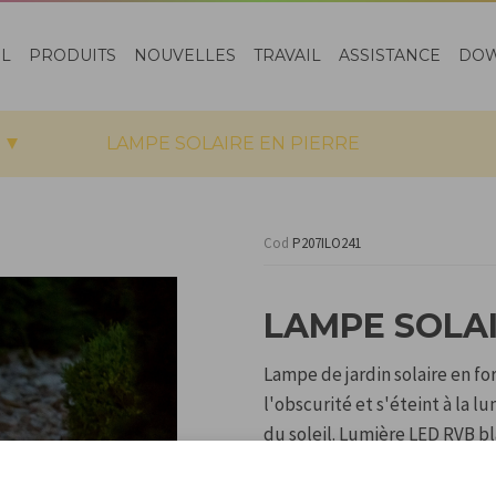
EL
PRODUITS
NOUVELLES
TRAVAIL
ASSISTANCE
DO
LAMPE SOLAIRE EN PIERRE
Cod
P207ILO241
LAMPE SOLAI
Lampe de jardin solaire en f
l'obscurité et s'éteint à la l
du soleil. Lumière LED RVB bl
Piquet de fixation au sol incl
Corps en plastique, recharge 