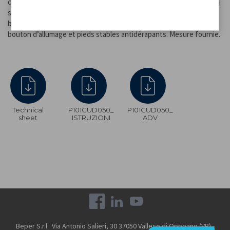
confortablement le pop-corn à toute la famille. La pelle en acier qui
se retourne automatiquement distribue le maïs et l’huile (ou le
beurre) uniformément pendant la cuisson. Facile à utiliser, avec
bouton d’allumage et pieds stables antidérapants. Mesure fournie.
Technical
P101CUD050_
P101CUD050_
sheet
ISTRUZIONI
ADV
Beper S.r.l. Via Antonio Salieri, 30 37050 Vallese di Oppeano (VR) -