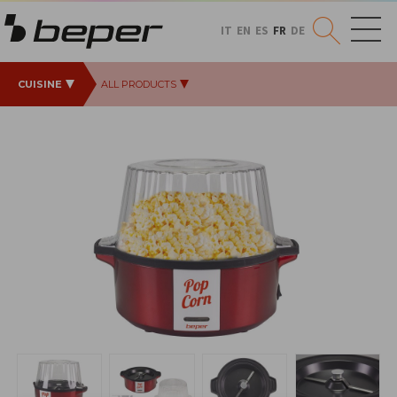
IT
EN
ES
FR
DE
CUISINE
ALL PRODUCTS