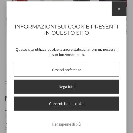
x
INFORMAZIONI SUI COOKIE PRESENTI
IN QUESTO SITO
Questo sito utilizza cookie tecnici e statistici anonimi, necessari
al suo funzionamento.
Gestisci preferenze
Cod
P101CUD050
Nega tutti
MACHINE À POP-CORN
Consenti tutti i cookie
La machine à pop-corn de 22 cm de diamètre avec plaque
chauffante antiadhésive est idéale pour préparer jusqu’à 75
grammes de pop-corn à la fois en 5 minutes environ. Le couvercle
Per saperne di più
transparent se transforme en un grand bol pour servir