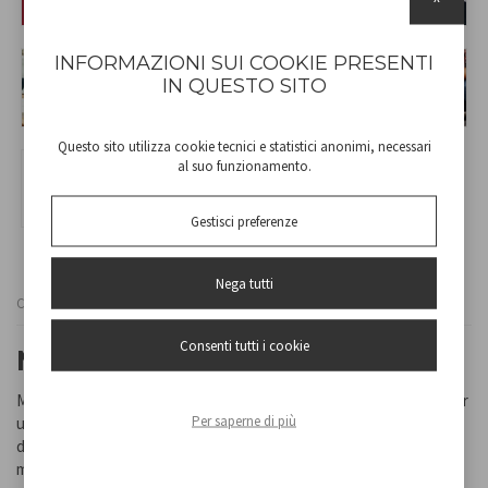
INFORMAZIONI SUI COOKIE PRESENTI
IN QUESTO SITO
Questo sito utilizza cookie tecnici e statistici anonimi, necessari
al suo funzionamento.
Gestisci preferenze
Nega tutti
Cod
P102FRU003
Consenti tutti i cookie
MIXEUR À IMMERSION
Mélangeur à main avec corps en ABS et poignée ergonomique pour
Per saperne di più
une prise facile. Pied amovible pour un nettoyage facile avec
double lame en acier inoxydable. Deux vitesses pour mieux
mélanger les aliments. Idéal pour la préparation de soupes et