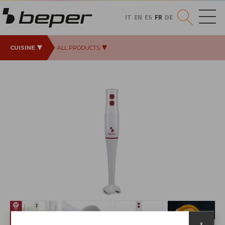
IT
EN
ES
FR
DE
CUISINE
ALL PRODUCTS
x