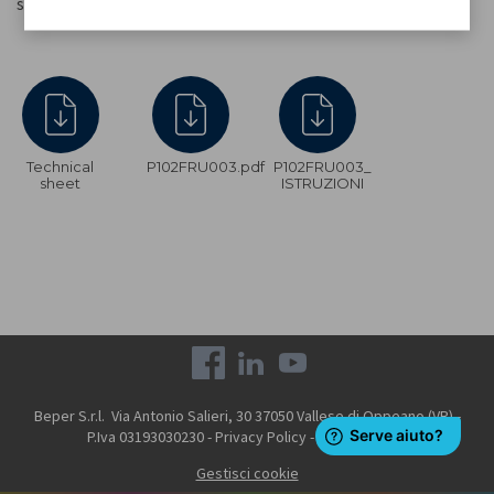
sauces.
Technical
P102FRU003.pdf
P102FRU003_
sheet
ISTRUZIONI
Beper S.r.l. Via Antonio Salieri, 30 37050 Vallese di Oppeano (VR) -
P.Iva 03193030230 -
Privacy Policy
-
Cookie Policy
Gestisci cookie