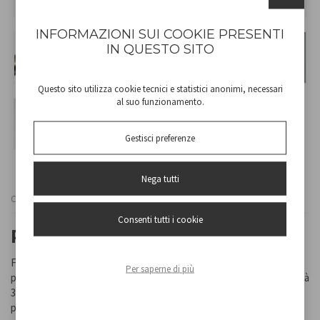
INFORMAZIONI SUI COOKIE PRESENTI
IN QUESTO SITO
Questo sito utilizza cookie tecnici e statistici anonimi, necessari
al suo funzionamento.
Gestisci preferenze
Nega tutti
Cod
40.450GO
Consenti tutti i cookie
PLAQUE À CHEVEUX
Fer à lisser avec revêtement en céramique équipé d'une molette
Per saperne di più
pour régler la température de 130°C à 230°C Avec cordon pivotant à
360°, crochet pratique pour accrocher et crochet pour bloquer les
plaques pour une portabilité aisée.