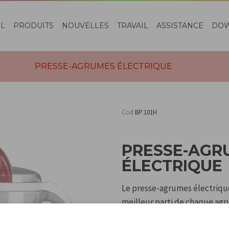
EL
PRODUITS
NOUVELLES
TRAVAIL
ASSISTANCE
DO
PRESSE-AGRUMES ÉLECTRIQUE
Cod
BP.101H
PRESSE-AGR
ÉLECTRIQUE
Le presse-agrumes électrique
meilleur parti de chaque agr
Grâce à ses deux cônes interc