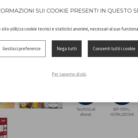
oranges et aux pamplemousses
Le double sens de rotation pe
FORMAZIONI SUI COOKIE PRESENTI IN QUESTO S
tandis que la grille intégrée 
Le récipient gradué permet d
sito utilizza cookie tecnici e statistici anonimi, necessari al suo funzio
hygiénique pour le protéger a
Les pieds antidérapants assu
Gestisci preferenze
Nega tutti
Consenti tutti i cookie
Facile à démonter et à netto
et rapide tous les jours.
Per saperne di più
Technical
BP.101H_
sheet
ISTRUZIONI