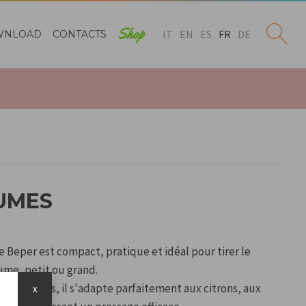
Shop
IT
EN
ES
FR
DE
WNLOAD
CONTACTS
UMES
 Beper est compact, pratique et idéal pour tirer le
ume, petit ou grand.
hangeables, il s'adapte parfaitement aux citrons, aux
x