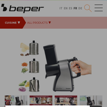
IT
EN
ES
FR
DE
CUISINE
ALL PRODUCTS