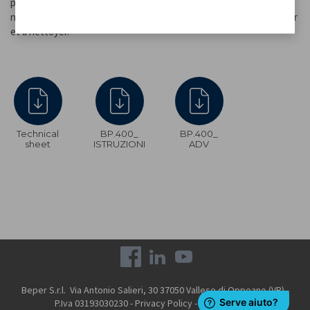
pour l'introduction des aliments. Idéal pour râper le fromage, les
noix, les biscuits, le pain et les fruits et légumes. Facile à démonter
et à nettoyer.
Technical
BP.400_
BP.400_
sheet
ISTRUZIONI
ADV
Beper S.r.l. Via Antonio Salieri, 30 37050 Vallese di Oppeano (VR) -
P.Iva 03193030230 -
Privacy Policy
-
Cookie Policy