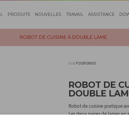
EL
PRODUITS
NOUVELLES
TRAVAIL
ASSISTANCE
DO
ROBOT DE CUISINE À DOUBLE LAME
Cod
P102ROB010
ROBOT DE CU
DOUBLE LAM
Robot de cuisine pratique ave
Les deux paires de lames en
aliments dans le récipient.