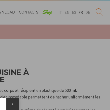
Shop
IT
EN
ES
FR
DE
WNLOAD
CONTACTS
ISINE À
E
c corps et récipient en plastique de 500 ml.
 acier inoxydable permettent de hacher uniformément les
x