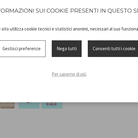
Peut être utilisé avec une s
pieds antidérapants garantiss
FORMAZIONI SUI COOKIE PRESENTI IN QUESTO S
Facile à démonter et à nettoy
sito utilizza cookie tecnici e statistici anonimi, necessari al suo funzio
Gestisci preferenze
Nega tutti
Consenti tutti i cookie
Technical
P102ROB010_
sheet
ISTRUZIONI
Per saperne di più