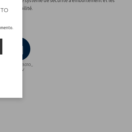
eule lame. Le système de sécurité à emboîtement et les
ent la stabilité.
ITO
er.
namento.
P102ROB010_
ADV