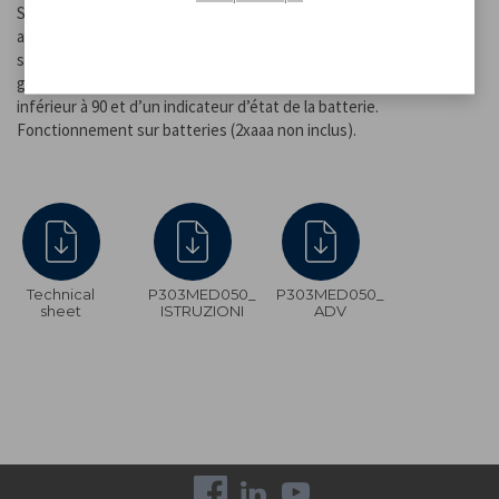
Saturomètre à doigt simple à utiliser, grâce à l’allumage et à l’arrêt
automatiques, il est capable de détecter avec précision l’indice de
saturation du sang (Spo2) et la fréquence cardiaque. Doté d’un
grand écran LED, d’une alarme avec un niveau de saturation
inférieur à 90 et d’un indicateur d’état de la batterie.
Fonctionnement sur batteries (2xaaa non inclus).
Technical
P303MED050_
P303MED050_
sheet
ISTRUZIONI
ADV